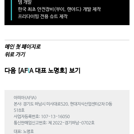
템 개발
한국 최초 안전장비(부이, 랜야드) 개발 제작
프리다이빙 전용 슈트 제작
메인 첫 페이지로
위로 가기
다음 [AF
I
A 대표 노명호] 보기
아피아(AFIA)
본사: 경기도 하남시 미사대로520, 현대지식산업센터2차 D동
518호
사업자등록번호: 107-13-16050
통신판매업신고번호: 제 2022-경기하남-0702호
대표: 노명호