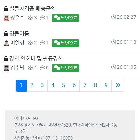
실물자격증 배송문의
26.02.27
정은수
3
1
답변완료
영문이름
26.01.13
이일경
2
1
답변완료
강사 연회비 및 활동강사
26.01.05
김수남
4
0
답변완료
1
2
3
4
5
6
7
8
9
아피아(AFIA)
본사: 경기도 하남시 미사대로520, 현대지식산업센터2차 D동
518호
사업자등록번호: 107-13-16050