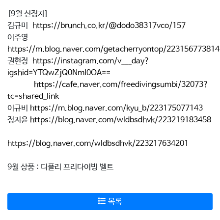
[9월 선정자]
김규미
https://brunch.co.kr/@dodo38317vco/157
이주영
https://m.blog.naver.com/getacherryontop/223156773814
권현정
https://instagram.com/v___day?
igshid=YTQwZjQ0NmI0OA==
https://cafe.naver.com/freedivingsumbi/32073?
tc=shared_link
이규비
https://m.blog.naver.com/kyu_b/223175077143
정지윤
https://blog.naver.com/wldbsdhvk/223219183458
https://blog.naver.com/wldbsdhvk/223217634201
9월 상품 : 디플리 프리다이빙 벨트
목록