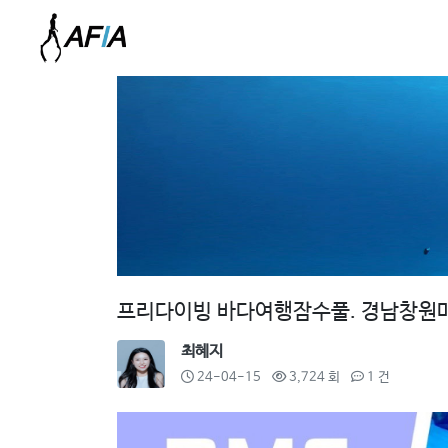
프리다이빙 바다여행잠수풀. 경남창원마
최혜지
24-04-15
3,724 회
1 건