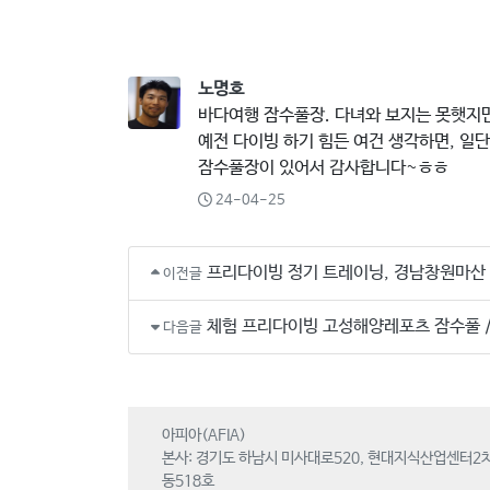
노명호
바다여행 잠수풀장. 다녀와 보지는 못햇지만.
예전 다이빙 하기 힘든 여건 생각하면, 일단 
잠수풀장이 있어서 감사합니다~ㅎㅎ
24-04-25
프리다이빙 정기 트레이닝, 경남창원마산
이전글
체험 프리다이빙 고성해양레포츠 잠수풀 
다음글
아피아(AFIA)
본사: 경기도 하남시 미사대로520, 현대지식산업센터2차
동518호