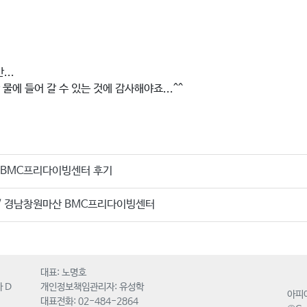
..
물에 들어 갈 수 있는 것에 감사해야죠...^^
 BMC프리다이빙센터 후기
/ 경남창원마산 BMC프리다이빙센터
대표: 노명호
 D
개인정보책임관리자: 유성학
아피
대표전화: 02-484-2864